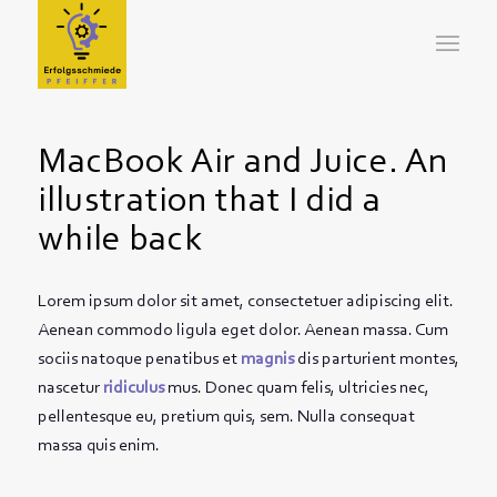
MacBook Air and Juice. An
illustration that I did a
while back
Lorem ipsum dolor sit amet, consectetuer adipiscing elit.
Aenean commodo ligula eget dolor. Aenean massa. Cum
sociis natoque penatibus et
magnis
dis parturient montes,
nascetur
ridiculus
mus. Donec quam felis, ultricies nec,
pellentesque eu, pretium quis, sem. Nulla consequat
massa quis enim.