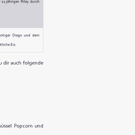
 11-jährigen Riley durch
ahntiger Diego und dem
liche Eis.
u dir auch folgende
hüssel Popcorn und