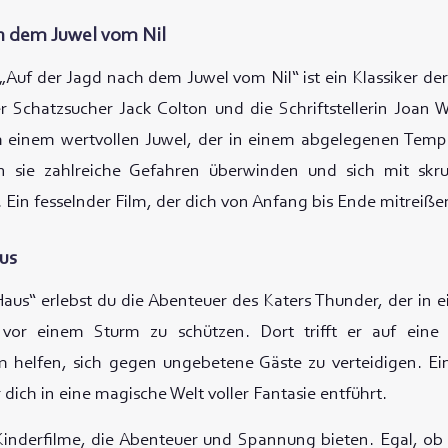
h dem Juwel vom Nil
„Auf der Jagd nach dem Juwel vom Nil“ ist ein Klassiker der
er Schatzsucher Jack Colton und die Schriftstellerin Joan 
 einem wertvollen Juwel, der in einem abgelegenen Tempel
n sie zahlreiche Gefahren überwinden und sich mit skr
 Ein fesselnder Film, der dich von Anfang bis Ende mitreiße
us
aus“ erlebst du die Abenteuer des Katers Thunder, der in e
 vor einem Sturm zu schützen. Dort trifft er auf ein
m helfen, sich gegen ungebetene Gäste zu verteidigen. Ein
dich in eine magische Welt voller Fantasie entführt.
Kinderfilme, die Abenteuer und Spannung bieten. Egal, ob