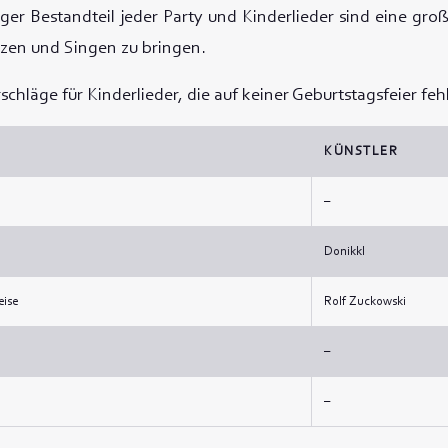
iger Bestandteil jeder Party und Kinderlieder sind eine gro
zen und Singen zu bringen.
rschläge für Kinderlieder, die auf keiner Geburtstagsfeier feh
KÜNSTLER
–
Donikkl
eise
Rolf Zuckowski
–
–