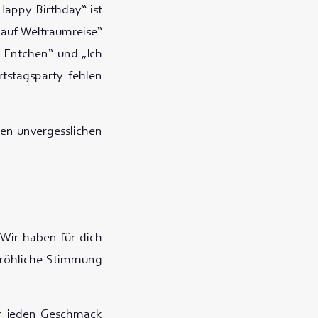
Happy Birthday“ ist
 auf Weltraumreise“
e Entchen“ und „Ich
rtstagsparty fehlen
nen unvergesslichen
 Wir haben für dich
 fröhliche Stimmung
für jeden Geschmack