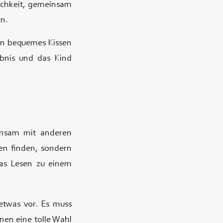
ichkeit, gemeinsam
rn.
ein bequemes Kissen
ebnis und das Kind
insam mit anderen
en finden, sondern
das Lesen zu einem
etwas vor. Es muss
nen eine tolle Wahl