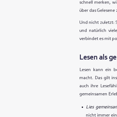
schnell merken, w
über das Gelesene 
Und nicht zuletzt:
und natürlich vie
verbindet es mit po
Lesen als g
Lesen kann ein b
macht. Das gilt in
auch ihre Lesefäh
gemeinsamen Erleb
Lies gemeinsa
nicht immer ein